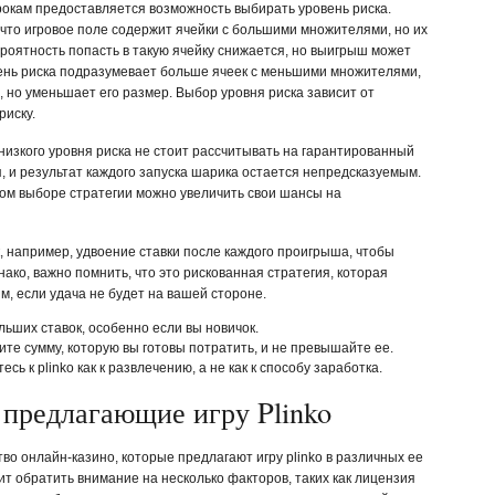
рокам предоставляется возможность выбирать уровень риска.
 что игровое поле содержит ячейки с большими множителями, но их
роятность попасть в такую ячейку снижается, но выигрыш может
ень риска подразумевает больше ячеек с меньшими множителями,
 но уменьшает его размер. Выбор уровня риска зависит от
риску.
низкого уровня риска не стоит рассчитывать на гарантированный
ая, и результат каждого запуска шарика остается непредсказуемым.
ом выборе стратегии можно увеличить свои шансы на
, например, удвоение ставки после каждого проигрыша, чтобы
ако, важно помнить, что это рискованная стратегия, которая
, если удача не будет на вашей стороне.
льших ставок, особенно если вы новичок.
е сумму, которую вы готовы потратить, и не превышайте ее.
сь к plinko как к развлечению, а не как к способу заработка.
предлагающие игру Plinko
о онлайн-казино, которые предлагают игру plinko в различных ее
т обратить внимание на несколько факторов, таких как лицензия