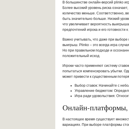
В большинстве онлайн-версий plinko иг
Более высокий уровень риска означает,
количество меньше. Соответственно, ве
быть значительно больше. Низкий уров
что увеличивает вероятность выигрыша,
предпочтений игрока и его готовности к 
Важно учитывать, что даже при выборе 
выигрыш. Plinko – это всегда игра случ
Но при правильном подходе и осознанн
положительный исход.
Игроки часто применяют систему ставок
попытаться компенсировать убытки. Одн
может привести к существенным потерям
Выбор ставок: Начинайте с небо
Управление бюджетом: Определит
Игра ради удовольствия: Относите
Онлайн-платформы, 
В настоящее время существует множеств
вариациях. При выборе платформы стои