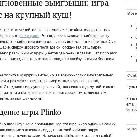
мгновенные выигрыши: игра
нс на крупный куш!
More
ство развлечений, но лишь немногие способны подарить столь
игрыш, как
plinko game
. Эта игра, сочетающая в себе простоту
лекает к себе внимание как опытных игроков, так и новичков. Суть
шарик сверху игрового поля, где он, отскакивая от штырей,
чеек с различным коэффициентом умножения ставки. Этот процесс
а и надежды на то, что шарик упадет в ячейку с самым большим
не только в коэффициентах, но и в возможности самостоятельно
Cont
ком игрок может выбрать размер ставки и уровень риска,
 Это делает игру универсальной, позволяя каждому найти свою
If you
аций этой игры, которые отличаются дизайном, количеством
лнительными функциями.
Pleas
email:
дение игры Plinko
tel: 0
изионное шоу “Цена правильна”, где эта игра была одной из самых
Misc
она впервые завоевала сердца зрителей, демонстрируя
ыигрыша крупных сумм. Изначально plinko представляла собой