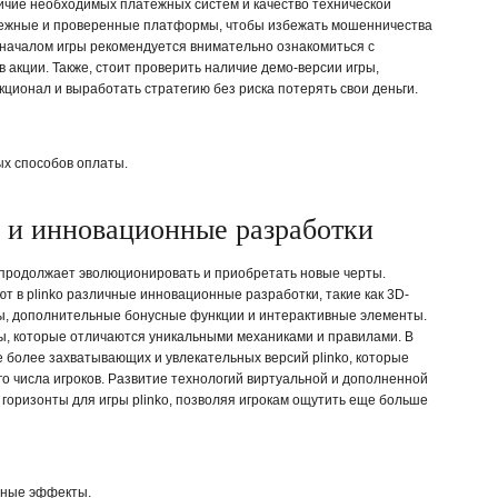
личие необходимых платежных систем и качество технической
дежные и проверенные платформы, чтобы избежать мошенничества
 началом игры рекомендуется внимательно ознакомиться с
в акции. Также, стоит проверить наличие демо-версии игры,
ционал и выработать стратегию без риска потерять свои деньги.
ых способов оплаты.
o и инновационные разработки
o продолжает эволюционировать и приобретать новые черты.
 в plinko различные инновационные разработки, такие как 3D-
ы, дополнительные бонусные функции и интерактивные элементы.
ы, которые отличаются уникальными механиками и правилами. В
более захватывающих и увлекательных версий plinko, которые
о числа игроков. Развитие технологий виртуальной и дополненной
горизонты для игры plinko, позволяя игрокам ощутить еще больше
ьные эффекты.