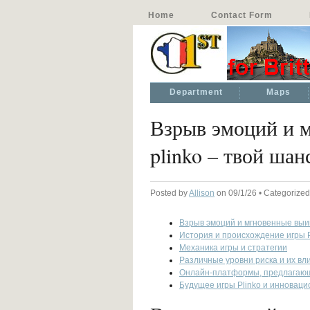
Home
Contact Form
Department
Maps
Взрыв эмоций и 
plinko – твой ша
Posted by
Allison
on 09/1/26 • Categorize
Взрыв эмоций и мгновенные выиг
История и происхождение игры P
Механика игры и стратегии
Различные уровни риска и их в
Онлайн-платформы, предлагающи
Будущее игры Plinko и инновац