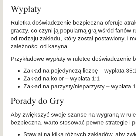
Wypłaty
Ruletka doświadczenie bezpieczna oferuje atrak
graczy, co czyni ją popularną grą wśród fanów r
od rodzaju zakładu, który został postawiony, i m
zależności od kasyna.
Przykładowe wypłaty w ruletce doświadczenie 
Zakład na pojedynczą liczbę – wypłata 35:
Zakład na kolor – wypłata 1:1
Zakład na parzysty/nieparzysty – wypłata 1
Porady do Gry
Aby zwiększyć swoje szanse na wygraną w rul
bezpieczna, warto stosować pewne strategie i p
Stawiaj na kilka różnych zakładów, aby z