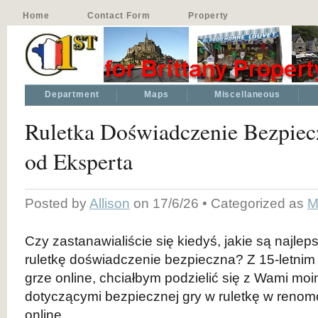
Home
Contact Form
Property
Department
Maps
Miscellaneous
Ruletka Doświadczenie Bezpiec
od Eksperta
Posted by
Allison
on 17/6/26 • Categorized as
M
Czy zastanawialiście się kiedyś, jakie są najlep
ruletkę doświadczenie bezpieczna? Z 15-letni
grze online, chciałbym podzielić się z Wami mo
dotyczącymi bezpiecznej gry w ruletkę w ren
online.