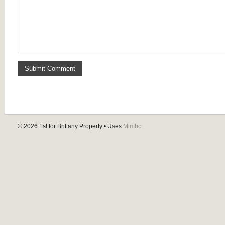
© 2026
1st for Brittany Property
• Uses
Mimbo