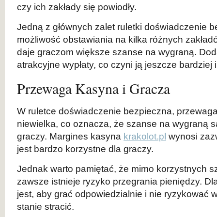
czy ich zakłady się powiodły.
Jedną z głównych zalet ruletki doświadczenie b
możliwość obstawiania na kilka różnych zakład
daje graczom większe szanse na wygraną. Doda
atrakcyjne wypłaty, co czyni ją jeszcze bardziej 
Przewaga Kasyna i Gracza
W ruletce doświadczenie bezpieczna, przewaga
niewielka, co oznacza, że szanse na wygraną s
graczy. Margines kasyna
krakolot.pl
wynosi zazw
jest bardzo korzystne dla graczy.
Jednak warto pamiętać, że mimo korzystnych s
zawsze istnieje ryzyko przegrania pieniędzy. 
jest, aby grać odpowiedzialnie i nie ryzykować w
stanie stracić.